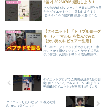
アクトレコード割引併用できます！
#일기 20260706 運動しよう！
ダイエット
CBD...
** 오늘부터 다이어트다!! 운동하자!!**今日
からダイエットだ！！運動しよう！！
(쿄-카라 다이에토다!! 운도-시요-!!) * 설명:
"오늘부터 다이어트다! 운동하자!"를 그대
로 직역한 표현으로, 일기장에 강한 다짐
을...
【ダイエット】『トリプルヨーグ
ダイエット
ルト(ノーマル)』を飲んでみた
【渋い男のレビュアー生活】
渋い声で、ダイエット始めました！・参
考にさせて頂いているエクササイズ等本
気で腹回りの脂肪を落とす脂肪燃焼ワー
クアウト！【1日3分】➔食べ過ぎた時こ
れを２回やれば帳消しに 消費カロリー
に優れたダイエットエクササイズ【左
足・スピード版】➔マネす...
ダイエットプログラム恵美嬢編第4週の測
定日‼️ #インペリアルスローン #山形市 #
美畑町#ダイエット#食事管理#産後太り
ダイエットしたいならSNS見るな④
#shorts #ダイエット