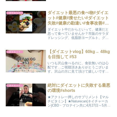
ダイエット最悪の食べ物#ダイエ
ダイエット
ット#健康#痩せたい#ダイエット
失敗#健康の勘違い#食事改善#栄
養
ダイエット中だからといって、健康だと
思って食べていませんか？市販のサラダ
ドレッシング、低脂肪ヨーグルト、グラ
ノーラは実は太りやすい落とし穴です。
本気で痩せたいなら、加工されていない
自然な食べ物を選びましょう。役に立っ
【ダイエットvlog】60kg→ 48kg
ダイエット
たら、いいね・フォロー・...
を目指して #53
いつも沢山食べるのに、食欲無いのは心
配です…ご視聴頂きありがとうございま
す。沢山の方に見て頂けて嬉しいです！
評価・コメント嬉しいです！チャンネル
登録して下さるととっても喜びます！是
非よろしくお願いします！30代半ば、2児
絶対にダイエットに失敗する最悪
ダイエット
の母。育休中の主婦で...
の環境#shorts
★アクトレ一押しのサプリメント【マル
チビタミン】★Naturecan(ネイチャーカ
ン)CBD・プロテイン共に4月27日～5月9
日 GWセール 最大80％オフ！！
【STRONG15】アクトレコードで最安値