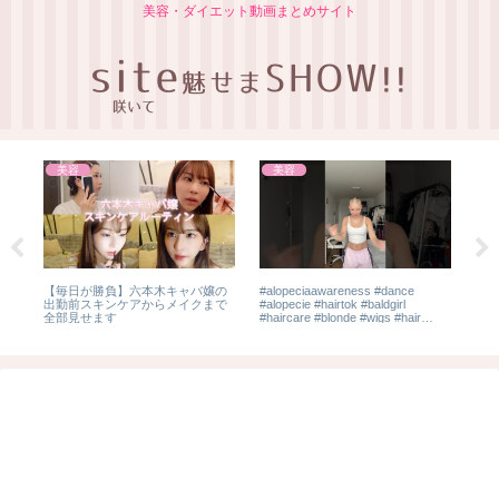
美容・ダイエット動画まとめサイト
美容
美容
【毎日が勝負】六本木キャバ嬢の
#alopeciaawareness #dance
美容
出勤前スキンケアからメイクまで
#alopecie #hairtok #baldgirl
#s
全部見せます
#haircare #blonde #wigs #hair
抜き
#bald #makeup
#HA