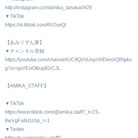
http://Instagram.com/amika_tanaka0429
▼TikTok
https://vt.tiktok.com/6V2xeQ/
【あみリザん家】
▼チャンネル登録
https://youtube.com/channel/UC9QVsUoyiVrIDenAQRtpkv
g?si=qvVEoOtbupIGrCJL
【AMIKA_STAFF】
▼TikTok
https://www.tiktok.com/@amika.staff?_t=ZS-
8wVgFa8d1Ut&_r=1
▼Twitter
https://x.com/amika_staff?