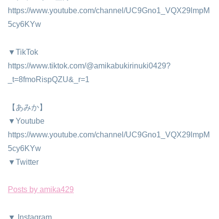
https://www.youtube.com/channel/UC9Gno1_VQX29lmpM
5cy6KYw
▼TikTok
https://www.tiktok.com/@amikabukirinuki0429?
_t=8fmoRispQZU&_r=1
【あみか】
▼Youtube
https://www.youtube.com/channel/UC9Gno1_VQX29lmpM
5cy6KYw
▼Twitter
Posts by amika429
▼ Instagram