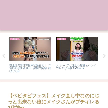
美容
美容
ヘ
萌兔見美容師剪指甲緊張石化！「2
スキンケアは正しい順番とハンド
75 y
ッ
隻肥短手僵硬伸出」讓飼主笑翻│寵
プレスが大事！#Shorts
#hai
物│兔兔│
【ベビタピフェス】メイク直し中なのにじ
っと出来ない娘にメイクさんがブチギレる
3秒前w