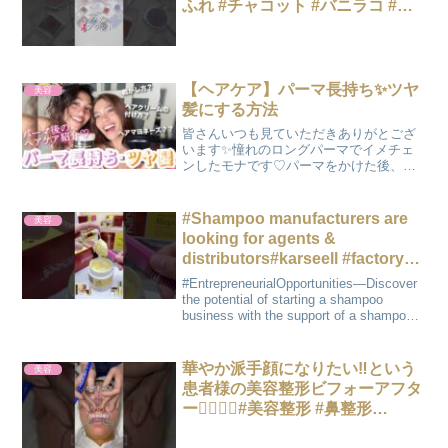
ふれ #チャコット #バニラコ #プ
チプラ #アイシャドウ #ラメ
【ヘアケア】パーマ長持ち✨ツヤ
美容
髪にする方法
皆さんいつも見ていただきありがとござ
います✨憧れのロングパーマでイメチェ
ンしたモナです♡パーマをかけた後、カ
ールを長持ちさせてツヤ髪にする方法を
友達のメイゼル（@maizel_ramos）に教
えてもらいました✨ぜひ参考にしてみて
#Shampoo manufacturers are
美容
ください！＝...
looking for agents &
distributors#karseell #factory
#hair #Shorts #oem
#EntrepreneurialOpportunities—Discover
the potential of starting a shampoo
business with the support of a shampoo
factor...
華やか派手顔になりたい‼️という
美容
患者様の美容整形ビフォーアフタ
ー👩🏼‍⚕️✨#美容整形 #鼻整形
#astrabeautyclinic