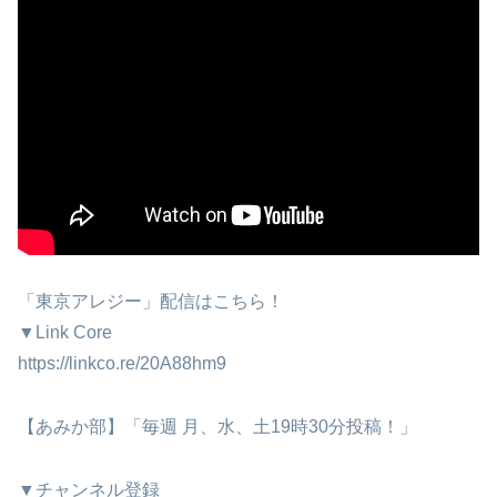
「東京アレジー」配信はこちら！
▼Link Core
https://linkco.re/20A88hm9
【あみか部】「毎週 月、水、土19時30分投稿！」
▼チャンネル登録