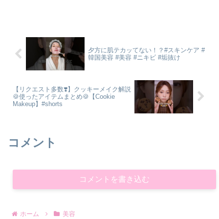
夕方に肌テカッてない！？#スキンケア #
韓国美容 #美容 #ニキビ #垢抜け
【リクエスト多数❣️】クッキーメイク解説
🍪使ったアイテムまとめ🍪【Cookie
Makeup】#shorts
コメント
コメントを書き込む
ホーム
美容