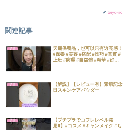
taiyo-no
関連記事
天麗保養品，也可以只有透亮感！
美容
#保養 #美容 #搭配 #技巧 #真實 #
上班 #防曬 #自媒體 #精華 #好物 #
分享 #日常vlog #LiLi完整版請搜
尋抖音：LiLi歐妮-美好時光
【解説】【レビュー有】素肌記念
美容
日スキンケアパウダー
【プチプラでコフレレベル発
美容
見❣️】#コスメ #キャンメイク #ち