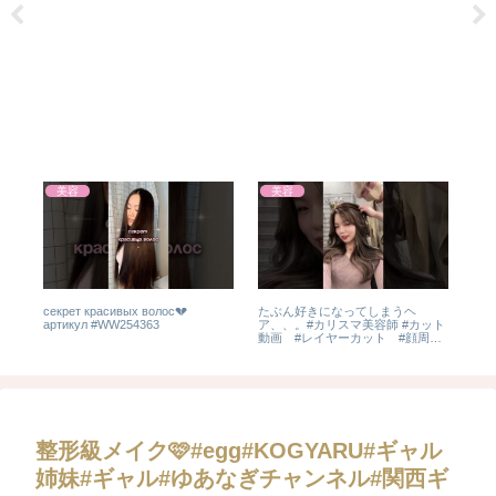
美容
美容
！
секрет красивых волос💔
たぶん好きになってしまうヘ
垢抜
артикул #WW254363
ア、、。#カリスマ美容師 #カット
イク
動画 #レイヤーカット #顔周り
カット #カットが上手な美容
師 #カットビフォーアフター
整形級メイク🩷#egg#KOGYARU#ギャル
姉妹#ギャル#ゆあなぎチャンネル#関西ギ