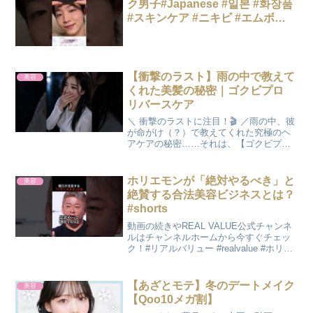
ク男子#Japanese #일본 #화장품
#スキンケア #ニキビ #エムボ
#shorts
【衝撃のラスト】雨の中で教えて
美容
くれた美髪の秘密｜ゴクビプロ
リバースケア
＼ 衝撃のラストに注目！🎬 ／雨の中、彼
が命がけ（？）で教えてくれた究極のヘ
アケアの秘密……それは、【ゴクビプロ
のリバースケア】！従来の「シャンプー
→ トリートメント」という順番をひっく
り返し、先にトリートメントで髪を包み
ホリエモンが「絶対やるべき」と
美容
込む新発想。シャ...
絶賛する合法美容ビジネスとは？
#shorts
動画の続きやREAL VALUE公式チャンネ
ルはチャンネルホームから今すぐチェッ
ク！#リアルバリュー #realvalue #ホリエ
モン #堀江貴文 #溝口勇児 #ビジネス #起
業 #経営者#切り抜き
【あざとモテ】冬のデートメイク
美容
【Qoo10メガ割】