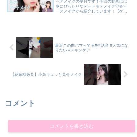
ヘアメイクの夢月です！今回の動画はは
冬にぴったりなデートモテメイク🤍❄️ベ
ースメイクから紹介しています！【ゲス
ト】森脇ななちゃん【使用アイテム&タイ
ムスタンプ】1:08 下地MISSHA グロウス
キンバーム〔公式ショップ〕1:46VDL
ル...
最近この曲ハマってる#生活音 #人気にな
りたい #スキンケア
【花嫁様必見】小鼻キュッと見せメイク
コメント
コメントを書き込む