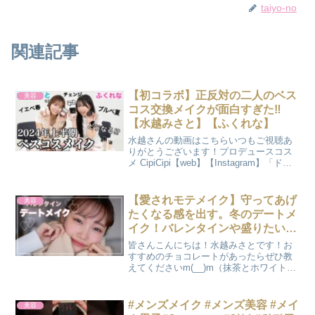
taiyo-no
関連記事
【初コラボ】正反対の二人のベス
美容
コス交換メイクが面白すぎた‼︎
【水越みさと】【ふくれな】
水越さんの動画はこちらいつもご視聴あ
りがとうございます！プロデュースコス
メ CipiCipi【web】【Instagram】「ドブ
女の逆襲」発売中！【Twitter】
【Instagram】
【愛されモテメイク】守ってあげ
美容
たくなる感を出す。冬のデートメ
イク！バレンタインや盛りたい日
に♡
皆さんこんにちは！水越みさとです！お
すすめのチョコレートがあったらぜひ教
えてくださいm(__)m（抹茶とホワイトチ
ョコはそんなに好きではないです←）
00:00 オープニング00:45 下地02:18 ファ
ンデーション03:46 コンシーラー...
#メンズメイク #メンズ美容 #メイ
美容