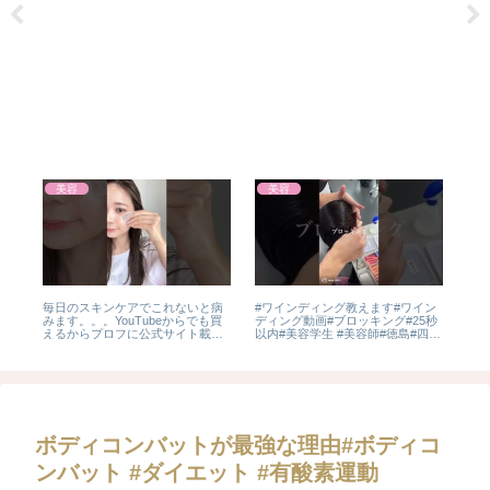
美容
美容
プ
毎日のスキンケアでこれないと病
#ワインディング教えます#ワイン
【A
 #
みます。。。YouTubeからでも買
ディング動画#ブロッキング#25秒
ネイ
えるからプロフに公式サイト載せ
以内#美容学生 #美容師#徳島#四国
MAK
といたよ🫶#pr#Yunth #導入美容液
チャンピオン#ムタさん
RO
#美容好きな人と繋がりたい #垢抜
け #スキンケア
ボディコンバットが最強な理由#ボディコ
ンバット #ダイエット #有酸素運動