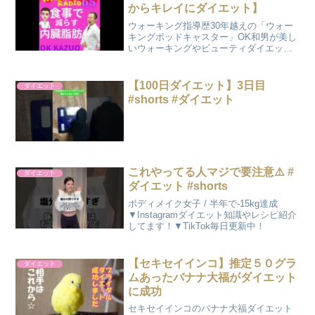
からキレイにダイエット】
ウォーキング指導歴30年越えの「ウォー
キングポッドキャスター」OK和男が美し
いウォーキングやビューティダイエット
の秘訣、ビジネスマインドや音声マーケ
ットについてお届けしています！ 姿
勢・歩き方・ダイエット・ボディデザイ
【100日ダイエット】3日目
ダイエット
ン・ウォーキングイベン...
#shorts #ダイエット
これやってる人マジで要注意⚠️ #
ダイエット
ダイエット #shorts
ボディメイク女子 / 半年で-15kg達成
▼Instagramダイエット知識やレシピ紹介
してます！▼TikTok毎日更新中！
【セキセイインコ】推定５０グラ
ダイエット
ムあったバナナ大福がダイエット
に成功
セキセイインコのバナナ大福ダイエット