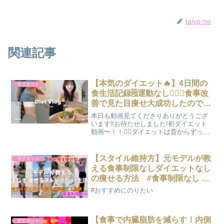
taiyo-no
関連記事
【本気のダイエット🔥】4日間の
ダイエット
食生活記録🗒運動なし🏃‍♀️❌食事改
善で見た目痩せ大成功したので全
公開✨
本日も動画見てくださりありがとうござ
います‼︎お待たせしました!初ダイエット
動画〜！！🏃‍♀️ダイエットは昔からずっと
苦手で、無理しすぎるダイエットをして
はリバウンドしての繰り返しでした。こ
の塩抜きではなく塩控えめダイエット🧂
【スタイル維持方】元モデルが教
ダイエット
私にはすごく効...
える食事制限なしダイエットなし
の痩せる方法 #食事制限なし #
ダイエット #痩せる方法
#おすすめにのりたい
【食事で内臓脂肪を減らす！内側
ダイエット