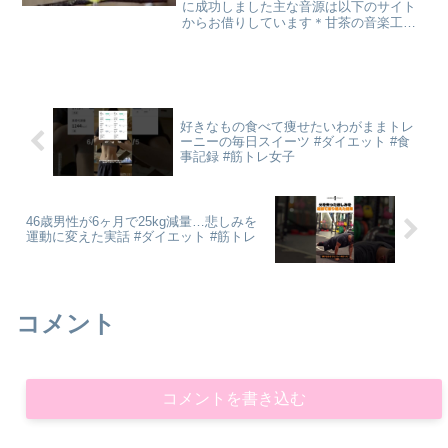
に成功しました主な音源は以下のサイト
からお借りしています＊甘茶の音楽工房
さま#セキセイインコ#インコ#鳥
好きなもの食べて痩せたいわがままトレ
ーニーの毎日スイーツ #ダイエット #食
事記録 #筋トレ女子
46歳男性が6ヶ月で25kg減量…悲しみを
運動に変えた実話 #ダイエット #筋トレ
コメント
コメントを書き込む