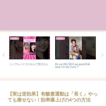
美容
美容
イト
シンプルメイクのエルフ荒川さん
Ek aur BIG BOX aa gaya!😮😬
1日
#表
isbar Fix My Curls ?
容ク
スタ
ア
わり
#
【実は逆効果】有酸素運動は「長く」やっ
ても痩せない！効率爆上げの4つの方法