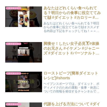
は、運動を好み運動しているので太って
いませんでしたが今回は、この企画で改
あなたはどれくらい食べられて
ダイエット
めて太りました。始めは太る...
る？明日からの食事に役立ててみ
て🙌 #ダイエット #カロリー #や
せる
あなたはどれくらい食べられてる？明日
からの食事に役立ててみて🙌オススメす
る内容は下記をチェックしてね！＝＝＝
＝＝＝＝＝＝＝＝＝＝＝＝①シワ予防・
抗酸化作用が高いもの・タンパク質、発
酵食品・ビタミンC、E②シワになる・香
脚痩せ！したい女子必見🏋️#体操
ダイエット
辛料、刺激物・揚げ物、...
のお兄さん #イケメン #ジャニー
ズ #ダイエット #パーソナルトレ
ーナー #彼氏欲しい #彼氏目線 #
筋トレ女子 #キンプリ #彼氏感
ローストビーフ[簡単ダイエット
ダイエット
レシピ]#shorts
ヘイブンスポーツでは、ダイエット、ボ
ディメイクのための運動・食事・休息に
ついての情報を発信するチャンネルで
す！HAVEN Nagano運動教室は、様々な
体のお悩みを解決するためのパーソナル
トレーニングジムです！・ボディメイク
代謝を上げる方法について #ダイ
ダイエット
コース・健康コー...