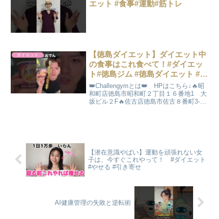
エット #食事#運動#筋トレ
【徳島ダイエット】ダイエット中
ダイエット
の食事はこれ食べて！#ダイエッ
ト#徳島ジム #徳島ダイエット #徳
島パーソナルジム
👑Challengymとは👑 HPはこちら↓🔥昭
和町店徳島市昭和町２丁目１６番地1 大
坂ビル２F🔥佐古店徳島市佐古８番町3-20
野村ビル１F💆‍♀️痩身エステサロン 美意
識徳島市佐古８番町3-20 野村ビル１F📱
電話番号090-8180-...
【潜在意識やばい】運動を頑張れない女
子は、今すぐこれやって！ #ダイエット
#やせる #引き寄せ
AI健康管理の失敗と逆転術