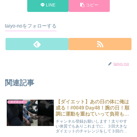
LINE
コピー
taiyo-noをフォローする
taiyo-no
関連記事
【ダイエット】あの日の体に俺は
ダイエット
成る！#0049 Day48！腕の日！順
調に運動を重ねていって負荷も
徐々に上げられていっています！
チャンネル登録お願いします！太りやす
ショートVer
い体質でもありこれまでに、３回大きな
ダイエットのチャレンジをして３回のダ
イエットに成功しております。その後