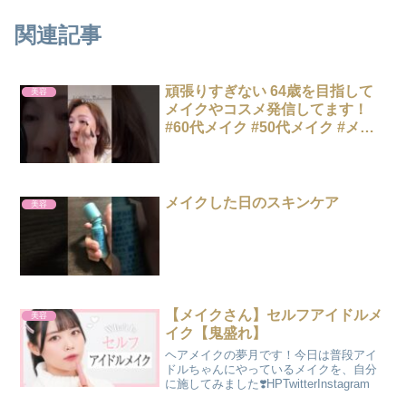
関連記事
頑張りすぎない 64歳を目指して
美容
メイクやコスメ発信してます！
#60代メイク #50代メイク #メイ
ク
メイクした日のスキンケア
美容
【メイクさん】セルフアイドルメ
美容
イク【鬼盛れ】
ヘアメイクの夢月です！今日は普段アイ
ドルちゃんにやっているメイクを、自分
に施してみました❣️HPTwitterInstagram