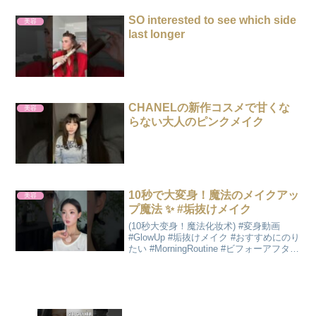
SO interested to see which side
美容
last longer
CHANELの新作コスメで甘くな
美容
らない大人のピンクメイク
10秒で大変身！魔法のメイクアッ
美容
プ魔法 ✨ #垢抜けメイク
(10秒大变身！魔法化妆术) #変身動画
#GlowUp #垢抜けメイク #おすすめにのり
たい #MorningRoutine #ビフォーアフター
#垢抜けたい女子 #MakeupTutorial #垢抜
け #IceRoller #メイク ...