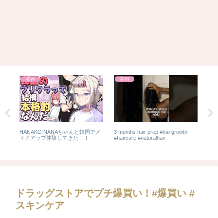
美容
美容
HANAKO NANAちゃんと韓国でメ
3 months hair prep #hairgrowth
有
イクアップ体験してきた！！
#haircare #naturalhair
レ
#Sh
ドラッグストアでプチ爆買い！#爆買い #
スキンケア