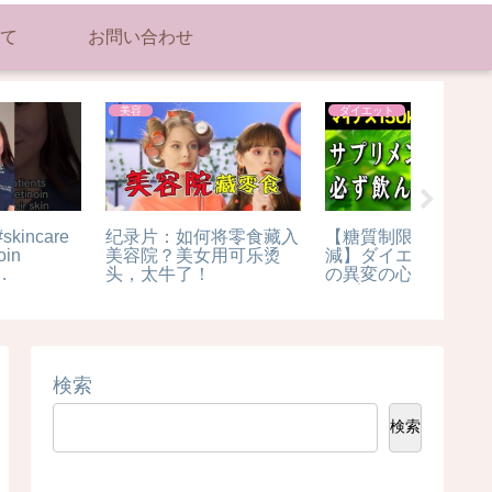
て
お問い合わせ
美容
美容
美容
ショートヘア編✂︎【清澄
#haircare #hairregrowth
美 少年
白河美容室】 #美容室 #
#hairloss -
ク】す
清澄白河 #ショートヘア
#dermatologist
イベー
#ショートボブ #ハンサ
ムショート
検索
検索