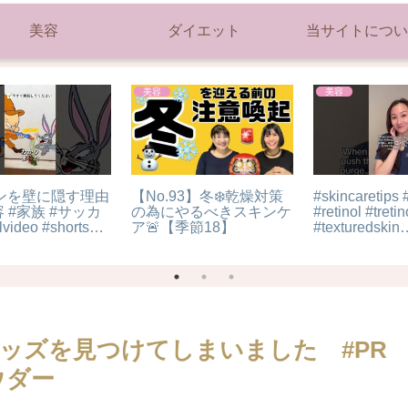
美容
ダイエット
当サイトについ
美容
ダイエット
e
纪录片：如何将零食藏入
【糖質制限４０代５６kg
美容院？美女用可乐烫
減】ダイエット中は体調
头，太牛了！
の異変の心配もあるので
サプリメントは飲んでお
く【炭水化物・油分・糖
分を食べない食事と運動
で脂肪を燃焼させて痩せ
るダイエット方法】
ッズを見つけてしまいました #PR
ウダー