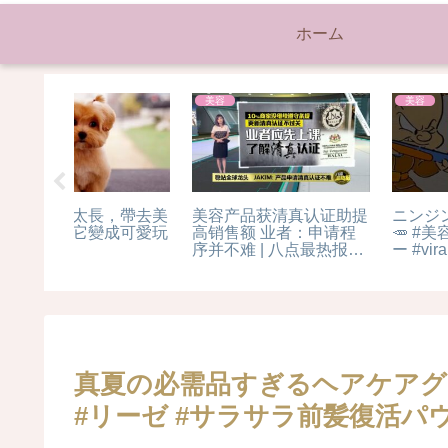
ホーム
美容
美容
隠す理由
【No.93】冬❄️乾燥対策
#skincaretips #skincar
の為にやるべきスキンケ
#retinol #tretinoin
ア🚨【季節18】
#texturedskin
#retinolskincare
#dermatologist
真夏の必需品すぎるヘアケアグ
#リーゼ #サラサラ前髪復活パ