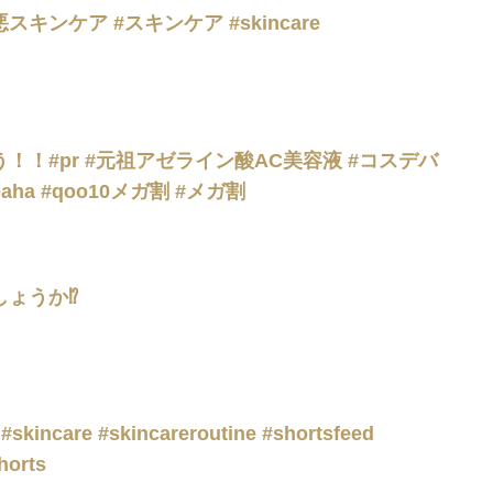
ンケア #スキンケア #skincare
！！#pr #元祖アゼライン酸AC美容液 #コスデバ
ハ #AC美容液 #cosdebaha #qoo10メガ割 #メガ割
ょうか⁉️
#skincare #skincareroutine #shortsfeed
horts