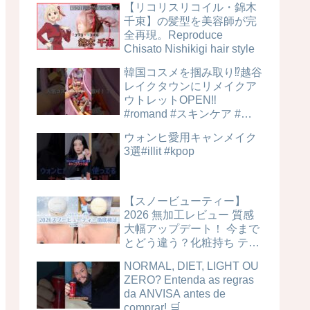
【リコリスリコイル・錦木
千束】の髪型を美容師が完
全再現。Reproduce
Chisato Nishikigi hair style
韓国コスメを掴み取り⁉︎越谷
レイクタウンにリメイクア
ウトレットOPEN‼️
#romand #スキンケア #美
容
ウォンヒ愛用キャンメイク
3選#illit #kpop
【スノービューティー】
2026 無加工レビュー 質感
大幅アップデート！ 今まで
とどう違う？化粧持ち テカ
リ 毛穴カバー力は？時間経
NORMAL, DIET, LIGHT OU
過検証！ ブライトニングス
ZERO? Entenda as regras
キンケアパウダー 4MSK 美
da ANVISA antes de
白ケア
comprar! 🛒