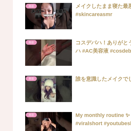
メイクしたまま寝た最悪スキ
美容
#skincareasmr
コスデバハ！ありがとう
美容
誰を意識したメイクでし
美容
My monthly routine ✨ 
美容
#viralshort #youtubes