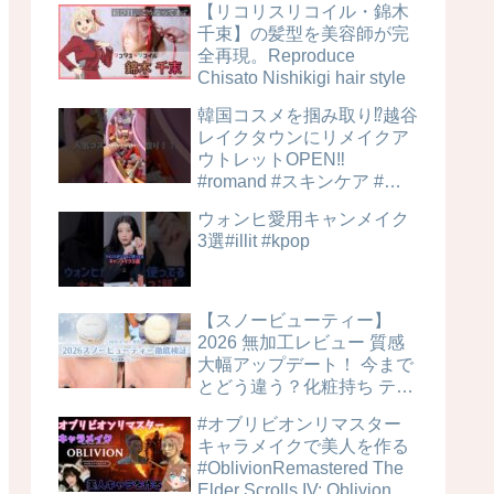
【リコリスリコイル・錦木
千束】の髪型を美容師が完
全再現。Reproduce
Chisato Nishikigi hair style
韓国コスメを掴み取り⁉︎越谷
レイクタウンにリメイクア
ウトレットOPEN‼️
#romand #スキンケア #美
容
ウォンヒ愛用キャンメイク
3選#illit #kpop
【スノービューティー】
2026 無加工レビュー 質感
大幅アップデート！ 今まで
とどう違う？化粧持ち テカ
リ 毛穴カバー力は？時間経
#オブリビオンリマスター
過検証！ ブライトニングス
キャラメイクで美人を作る
キンケアパウダー 4MSK 美
#OblivionRemastered The
白ケア
Elder Scrolls IV: Oblivion