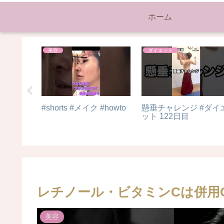
ホーム
美容
ダイエット
敗。今年
#shorts #メイク #howto
懸垂チャレンジ #ダイ
液。福袋
ット 122日目
レチノール・ビタミンCは併用
美容