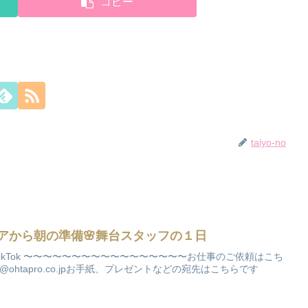
コピー
taiyo-no
ケアから朝の準備🌸舞台スタッフの１日
witter ■TikTok 〜〜〜〜〜〜〜〜〜〜〜〜〜〜〜〜〜お仕事のご依頼はこち
e@ohtapro.co.jpお手紙、プレゼントなどの宛先はこちらです