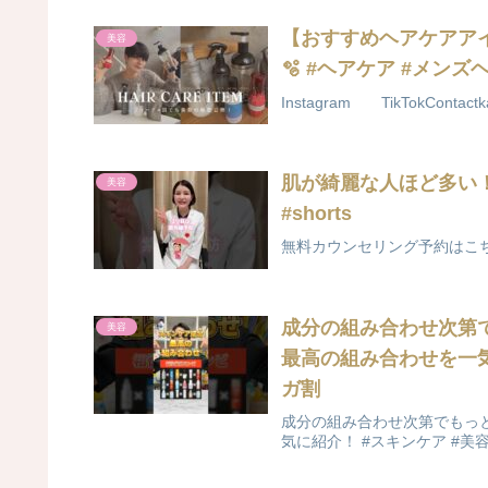
【おすすめヘアケアア
美容
🫧 #ヘアケア #メンズ
Instagram TikTokContactkat
肌が綺麗な人ほど多い
美容
#shorts
無料カウンセリング予約はこ
成分の組み合わせ次第
美容
最高の組み合わせを一気に紹
ガ割
成分の組み合わせ次第でもっ
気に紹介！ #スキンケア #美容 