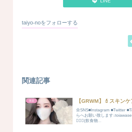
LINE
taiyo-noをフォローする
関連記事
【GRWM】💄スキン
美容
🌼SNS■Instagram ■T
らへお願い致します↓toiawas
🙇🏻‍♀️(飲食物...