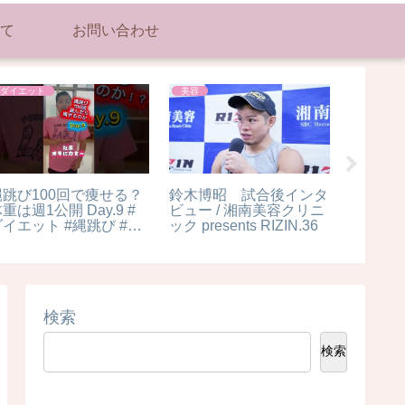
て
お問い合わせ
ダイエット
美容
美容
縄跳び100回で痩せる？
鈴木博昭 試合後インタ
貓咪洗澡
重は週1公開 Day.9 #
ビュー / 湘南美容クリニ
容師臉嘴
ダイエット #縄跳び #縄
ック presents RIZIN.36
看新聞
跳び100回 #痩せたい
#30日後別人になる #ダ
エット記録 #Shorts
shorts #運動習慣
検索
検索