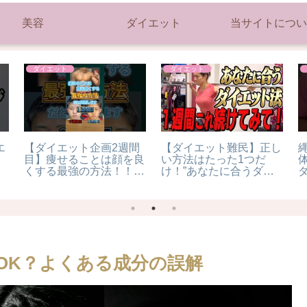
美容
ダイエット
当サイトについ
ダイエット
ダイエット
エ
【ダイエット企画2週間
【ダイエット難民】正し
目】痩せることは顔を良
い方法はたった1つだ
体
くする最強の方法！！イ
け！”あなたに合うダイ
ケメン俳優を研究して分
エット法”解説します
かったこと！
イ
#
OK？よくある成分の誤解