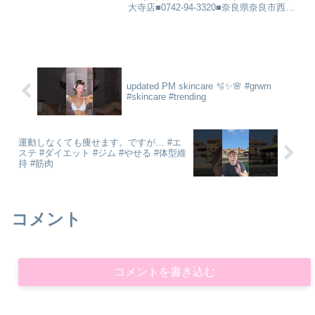
大寺店■0742-94-3320■奈良県奈良市西大
寺東町2丁目1-55 丸和西大寺ビル
501■LINEからお問い合わせ ■ホームペ
ージから予約 ■求人インスタ...
updated PM skincare 🫧✨🌸 #grwm
#skincare #trending
運動しなくても痩せます。ですが… #エ
ステ #ダイエット #ジム #やせる #体型維
持 #筋肉
コメント
コメントを書き込む