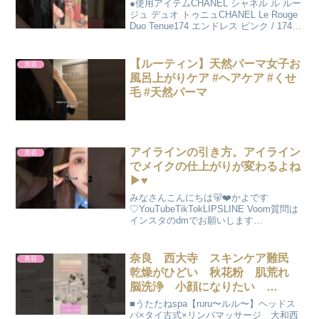
●使用アイテムCHANEL シャネル ル ルー
ジュ デュオ トゥニュCHANEL Le Rouge
Duo Tenue174 エンドレス ピンク / 174
Endless Pink6,270 円(税込)RIMMEL ラス
ティング プロボカ...
【ルーティン】天然パーマ女子お
美容
風呂上がりケア #ヘアケア #くせ
毛 #天然パーマ
アイラインの引き方。アイライン
美容
でメイクの仕上がりが変わるよね
▶♥️
みなさんこんにちは🐻❤️かよです
♡YouTubeTikTokLIPSLINE Voom質問は
インスタのdmでお願いします
♡Instagram🐩YouTubeのお問い合わせ・
お仕事依頼はこちらに🐩
clipper.info@cchan.tv K...
奈良 西大寺 スキンケア難民
美容
乾燥がひどい 秋花粉 肌荒れ
脳洗浄 小顔になりたい
#shorts
■うたたねspa【ruru〜ルル〜】ヘッドス
パ×タイ古式×リンパマッサージ 大和西