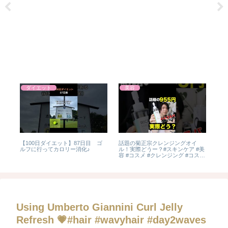
ダイエット
美容
【100日ダイエット】87日目 ゴ
話題の菊正宗クレンジングオイ
正
ルフに行ってカロリー消化♪
ル！実際どうー？#スキンケア #美
し
容 #コスメ #クレンジング #コスパ
最強
Using Umberto Giannini Curl Jelly
Refresh 💗#hair #wavyhair #day2waves