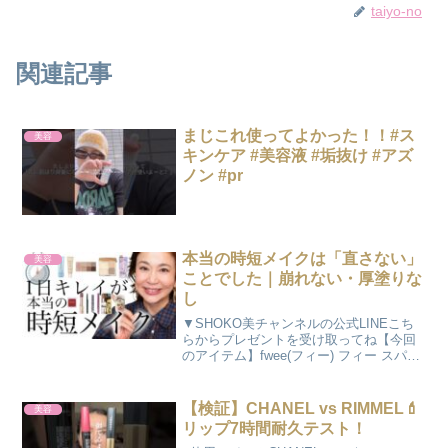
taiyo-no
関連記事
まじこれ使ってよかった！！#ス
美容
キンケア #美容液 #垢抜け #アズ
ノン #pr
本当の時短メイクは「直さない」
美容
ことでした｜崩れない・厚塗りな
し
▼SHOKO美チャンネルの公式LINEこち
らからプレゼントを受け取ってね【今回
のアイテム】fwee(フィー) フィー スパグ
ロウUVトーンアップベース 02 リッチグ
ロウ ¥2,310エスプリーク スピードフィニ
ッシュ セラ...
【検証】CHANEL vs RIMMEL💄
美容
リップ7時間耐久テスト！