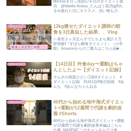
ルジム
MAX65キロ→現在57キロのダイエット成
功 @lebelle.fitness_たんぱく質25g摂れ
る🍚疲れた日にオススメ。洗い物も少な
め🥢【納豆ツナトマト丼】■材料 - 1人
分・納豆 1パック・ツナ缶（水煮）1缶・
トマト 半個 ・大葉 適...
12kg痩せたダイエット講師の朝
ダイエット
食を3日真似した結果、、Vlog
▷発売２ヶ月足らずでたちまち累計５万
部突破❗️『ずぼら瞬食ダイエット』（小学
館）Amazonからのご購入はこちら🤗■ 松
田リエ公式LINEアカウント【 ⬇︎お友達追
加でプレゼント⬇︎ 】🎁食べ痩せ小冊子２
冊 🎁脱リバウンド動画３本 🎁食べ痩...
【14日目】外食day〜運動はちゃ
ダイエット
んとしたよ〜【ダイエット記録】
サムネの画質ひどい🙄笑#ダイエット #
ダイエット記録 #14日目#毎日投稿 #あ
んな #あんなちゃんねる
40代から始める地中海式ダイエッ
ダイエット
ト+運動が12週間で代謝を劇的改
善 #Shorts
40代から始める地中海式ダイエット+運動
が12週間で代謝を劇的改善本編はこちら:
出典: NIH/PMCこのチャンネルでは海外