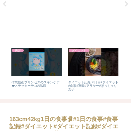
美容
ダイエット
に入
作業動画プリンセスのスキンケア
ダイエット記録30日目#ダイエット
【ベ
❤️ステッカーデコASMR
#食事#運動#アラサー#ぽっちゃり
出
女子
る！
163cm42kg1日の食事🩰#1日の食事#食事
記録#ダイエット#ダイエット記録#ダイエ