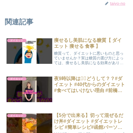
taiyo-no
関連記事
痩せるし美肌になる糖質【 ダイ
ダイエット
エット 痩せる 食事 】
糖質って、ダイエットに悪いものと思っ
ていませんか？実は糖質の選び方によっ
ては、痩せるし美肌になる効果がありま
す。今回は、効果的な糖質の選び方につ
いて話しました。VOICEVOX:ずんだもん
【 ダイエット 痩せる 食事 】
夜9時以降は🙅‍♀どうして？？#ダ
ダイエット
イエット #40代からのダイエット
#食べてはいけない理由 #前橋市 #
群馬県 #ダイエットサロン
【5分で出来る】切って混ぜるだ
ダイエット
け丼#ダイエット #ダイエットレ
シピ #簡単レシピ#函館パーソナ