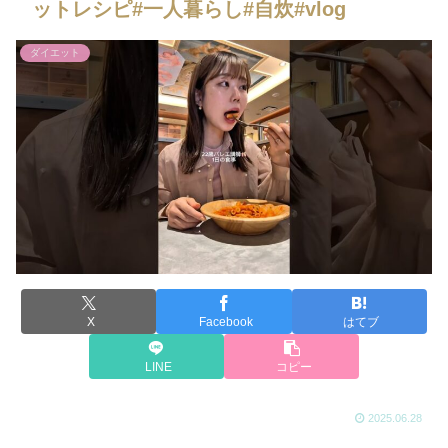
ットレシピ#一人暮らし#自炊#vlog
ダイエット
X
Facebook
はてブ
LINE
コピー
2025.06.28