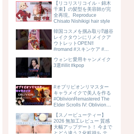
【リコリスリコイル・錦木
千束】の髪型を美容師が完
全再現。Reproduce
Chisato Nishikigi hair style
韓国コスメを掴み取り⁉︎越谷
レイクタウンにリメイクア
ウトレットOPEN‼️
#romand #スキンケア #美
容
ウォンヒ愛用キャンメイク
3選#illit #kpop
#オブリビオンリマスター
キャラメイクで美人を作る
#OblivionRemastered The
Elder Scrolls IV: Oblivion
Remastered #キャラメイク
【スノービューティー】
レシピ
2026 無加工レビュー 質感
大幅アップデート！ 今まで
とどう違う？化粧持ち テカ