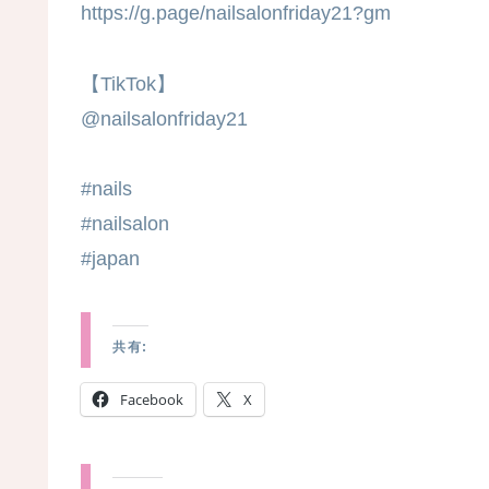
https://g.page/nailsalonfriday21?gm
【TikTok】
@nailsalonfriday21
#nails
#nailsalon
#japan
共有:
Facebook
X