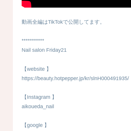
動画全編はTikTokで公開してます。
***********
Nail salon Friday21
【website 】
https://beauty.hotpepper.jp/kr/slnH000491935/
【Instagram 】
aikoueda_nail
【google 】