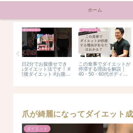
ホーム
ダイエット
美容
エットが
４ヶ月で８キロ痩せたダ
【メイク動画】魔人ブ
解説｜
イエット経過食事紹介！
＆フリーザーに変身し
ボディメ
みた✨
説｜大和
爪が綺麗になってダイエット成功？！
ダイエット