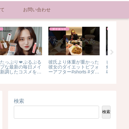
て
お問い合わせ
美容
美容
美容
ビビリ毛から学ぶ毛髪補
This hairstyle for
【ナイ
修の原理 #ダメージヘア
summer! creates the
賃、引
ビビリ毛 #ヘアケア #
most perfect waves 😋
てお話しし
トリートメント #髪質改
#hairstyle#summerhair
キンケア
善 #髪質改善トリートメ
#waves #hairinspo
ント #京田辺市美容室 #
奈良美容室 #奈良縮毛矯
正 #奈良髪質改善 #艶髪
検索
検索