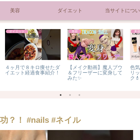
美容
ダイエット
当サイトについ
美容
ダイエット
ウ
色気たっぷり💋ぷるぷる
彼氏より体重が重かった
て
リップな最新の毎日メイ
彼女のダイエットビフォ
ク💄新調したコスメを使
ーアフター#shorts #ダイ
#
って❤︎
エット #ビフォーアフタ
ー
 #nails #ネイル