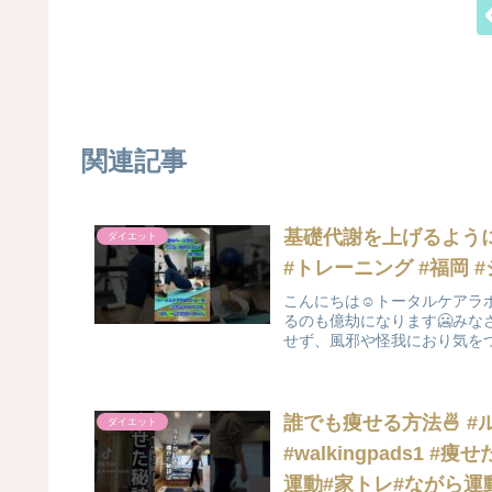
関連記事
基礎代謝を上げるように運
ダイエット
#トレーニング #福岡 
こんにちは☺️トータルケアラ
るのも億劫になります🥶み
せず、風邪や怪我におり気をつけ
誰でも痩せる方法🍜 #
ダイエット
#walkingpads1
運動#家トレ#ながら運