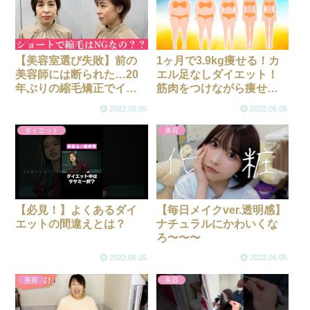
【美容室選び失敗】前の
1ヶ月で3.9kg痩せる！カ
美容師には断られた…20
エル足なしダイエット！
年ぶりの縮毛矯正でイメ
筋肉をつけながら痩せ
チェン成功させたい！
る！運動初心者向けネジ
2022.06.05
2022.06.05
ネジお腹痩せ運動【夏ト
レ30日間プログラム16日
ダイエット
美容
目】@nannan fitness
【必見！】よくあるダイ
【毎日メイクver.透明感】
エットの間違えとは？
ナチュラルにかわいくな
ろ〜〜〜
2022.06.05
2022.06.05
美容
美容