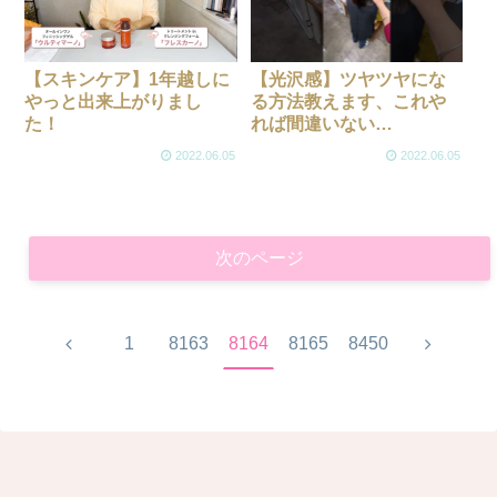
【スキンケア】1年越しに
【光沢感】ツヤツヤにな
やっと出来上がりまし
る方法教えます、これや
た！
れば間違いない
#shorts#haircare #ヘアケ
2022.06.05
2022.06.05
ア #水素トリートメント #
美髪 #酸性ストレート #髪
質改善 #髪質改善トリート
メント
次のページ
前
次
1
8163
8164
8165
8450
へ
へ