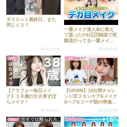
ダイエット最終日、また
同じミス？
一重メイク達人👍に教え
て貰った‼️今🇰🇷韓国で実
際流行ってる一重メイク
💄💋✨
2022.06.05
2022.06.05
美容
美容
【アラフォー毎日メイ
【GRWM】10分間チャレ
ク】３８歳の引き算ずぼ
ンジ⏰スキンケア&メイク
らメイク！
&ヘア&コーデ朝の準備全
部やってみた😂💗
2022.06.05
2022.06.05
美容
ダイエット