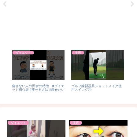
ダイエット
美容
祝
痩せない人の間食の特徴 #ダイエ
ゴルフ練習器具ショットメイク使
202
プ
ット初心者 #痩せる方法 #痩せたい
用スイング④
te
ダイエット
美容